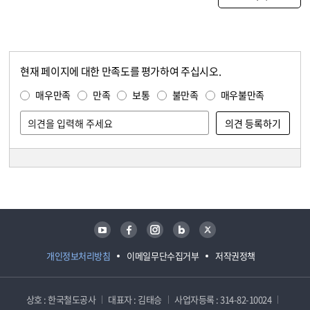
현재 페이지에 대한 만족도를 평가하여 주십시오.
콘텐츠 만족도 조사
만족도 조사
매우만족
만족
보통
불만족
매우불만족
담당자 정보
담당자 정보
유튜브
페이스북
인스타그램
블로그
트위터
개인정보처리방침
이메일무단수집거부
저작권정책
상호 : 한국철도공사
대표자 : 김태승
사업자등록 : 314-82-10024