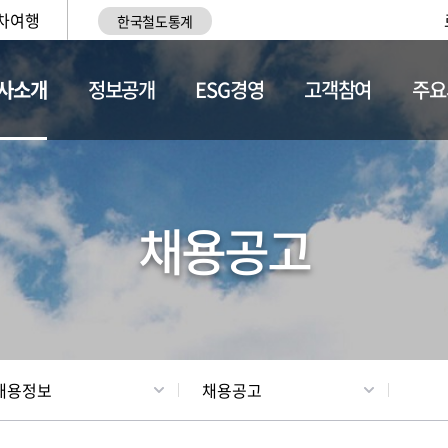
차여행
한국철도통계
사소개
정보공개
ESG경영
고객참여
주요
황
조직현황
채용정보
채용공고
채용정보
채용공고