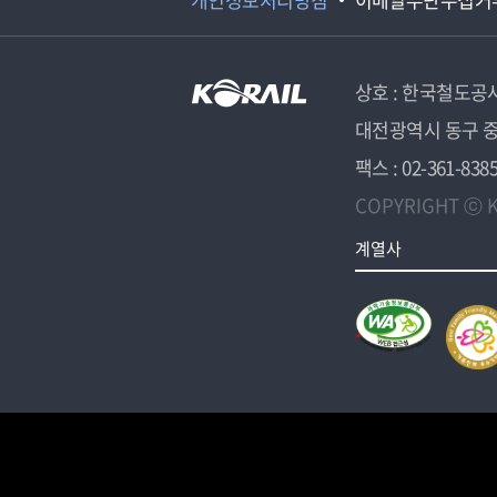
상호 : 한국철도공
대전광역시 동구 중
팩스 : 02-361-838
COPYRIGHT ⓒ K
계열사