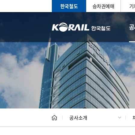
한국철도
승차권예매
기
공
CEO
일반현
공사소개