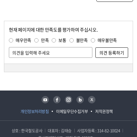
현재 페이지에 대한 만족도를 평가하여 주십시오.
콘텐츠 만족도 조사
만족도 조사
매우만족
만족
보통
불만족
매우불만족
담당자 정보
담당자 정보
유튜브
페이스북
인스타그램
블로그
트위터
개인정보처리방침
이메일무단수집거부
저작권정책
상호 : 한국철도공사
대표자 : 김태승
사업자등록 : 314-82-10024