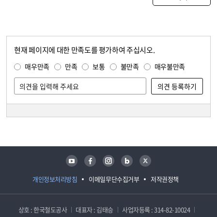
현재 페이지에 대한 만족도를 평가하여 주십시오.
콘텐츠 만족도 조사
만족도 조사
매우만족
만족
보통
불만족
매우불만족
담당자 정보
담당자 정보
유튜브
페이스북
인스타그램
블로그
트위터
개인정보처리방침
이메일무단수집거부
저작권정책
상호 : 한국철도공사
대표자 : 김태승
사업자등록 : 314-82-10024