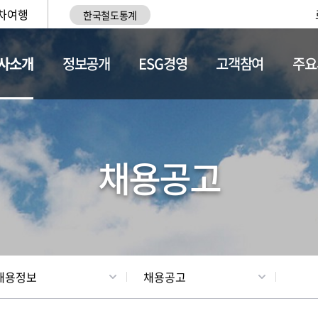
차여행
한국철도통계
사소개
정보공개
ESG경영
고객참여
주요
황
조직현황
채용정보
채용공고
채용정보
채용공고