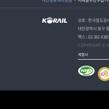
상호 : 한국철도공
대전광역시 동구 중
팩스 : 02-361-838
COPYRIGHT ⓒ K
계열사