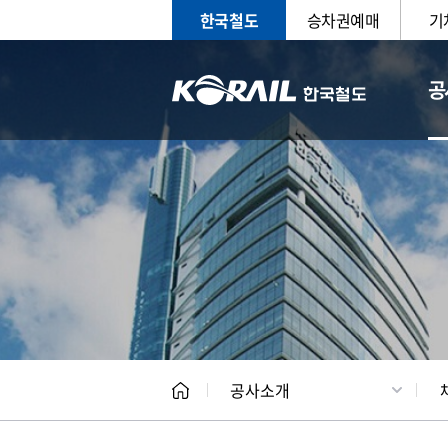
한국철도
승차권예매
기
공
CEO
일반현
공사소개