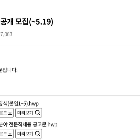
개 모집(~5.19)
27,063
문입니다.
식(붙임1~5).hwp
로드
미리보기
분야 전문직채용 공고문.hwp
로드
미리보기