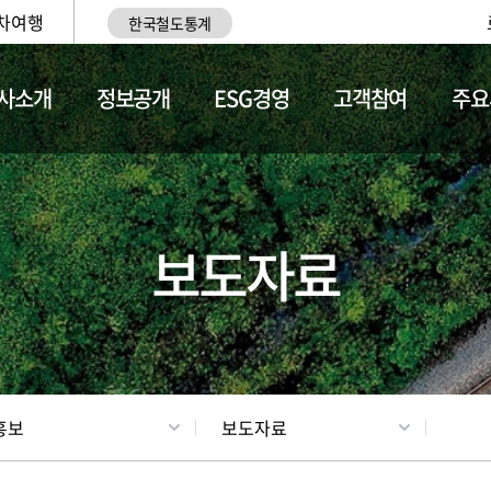
차여행
한국철도통계
사소개
정보공개
ESG경영
고객참여
주요
업
갤러리
기차소개
보도자료
홍보
보도자료