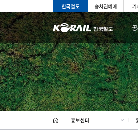
한국철도
승차권예매
기
공
홍보
문화사
홍보센터