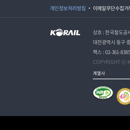
개인정보처리방침
이메일무단수집거
상호 : 한국철도공
대전광역시 동구 중
팩스 : 02-361-838
COPYRIGHT ⓒ K
계열사