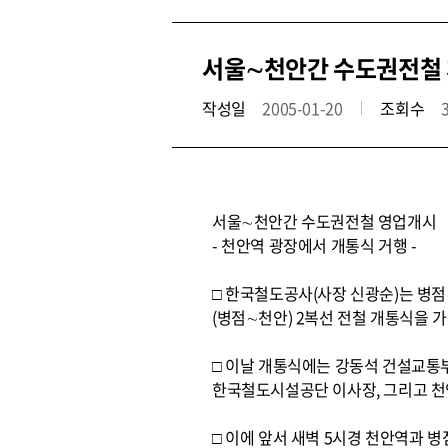
서울∼천안간 수도권전철
작성일
2005-01-20
조회수
서울∼천안간 수도권전철 영업개시
- 천안역 광장에서 개통식 거행 -
□ 한국철도공사(사장 신광순)는 병
(병점∼천안) 2복선 전철 개통식을 가
□ 이날 개통식에는 강동석 건설교통부
한국철도시설공단 이사장, 그리고 천안
□ 이에 앞서 새벽 5시경 천안역과 