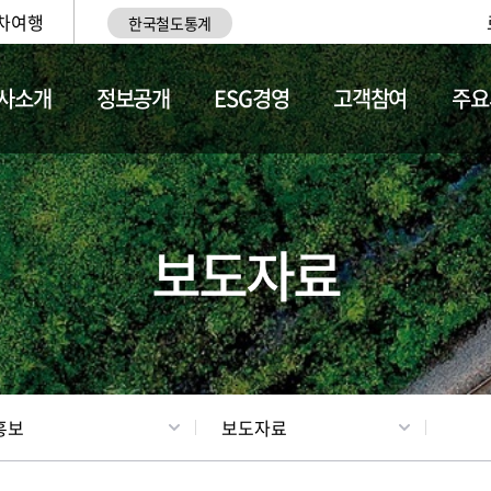
차여행
한국철도통계
사소개
정보공개
ESG경영
고객참여
주요
업
갤러리
기차소개
보도자료
홍보
보도자료