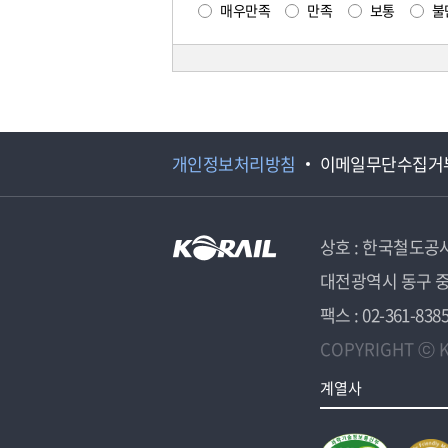
매우만족
만족
보통
불
개인정보처리방침
이메일무단수집거
상호 : 한국철도공
대전광역시 동구 중
팩스 : 02-361-838
COPYRIGHT ⓒ K
계열사