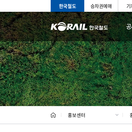
한국철도
승차권예매
기
공
홍보
문화사
홍보센터