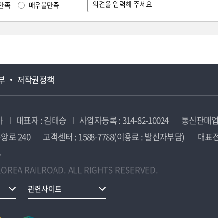
만족
매우불만족
부
저작권정책
사
대표자 : 김태승
사업자등록 : 314-82-10024
통신판매업신
앙로 240
고객센터 : 1588-7788(이용료 : 발신자부담)
대표전화
5
OREA RAILROAD. ALL RIGHTS RESERVED.
관련사이트