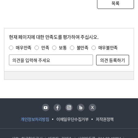
목록
현재 페이지에 대한 만족도를 평가하여 주십시오.
콘텐츠 만족도 조사
만족도 조사
매우만족
만족
보통
불만족
매우불만족
담당자 정보
담당자 정보
유튜브
페이스북
인스타그램
블로그
트위터
개인정보처리방침
이메일무단수집거부
저작권정책