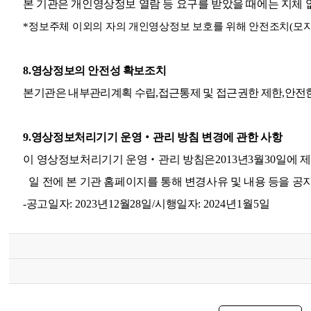
본 기관은 개인영상정보 열람 등 요구를 받았을 때에는 지체
*
정보주체 이외의 자의 개인영상정보 보호를 위해 안전조치
(
모자
8.
영상정보의 안전성 확보조치
본
기관은 내부관리계획 수립
,
접근통제 및 접근권한 제한
,
안전
9.
영상정보처리기기 운영
‧
관리 방침 변경에 관한 사항
이 영상정보처리기기 운영
‧
관리 방침은
2013
년
3
월
30
일에 
일 전에 본 기관 홈페이지를 통해 변경사유 및 내용 등을 
-
공고일자
: 2023
년
12
월
28
일
/
시행일자
: 2024
년
1
월
5
일