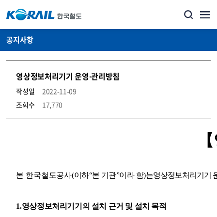
공지사항
영상정보처리기기 운영·관리방침
작성일
2022-11-09
조회수
17,770
뉴스·홍보_공지사항 상세보기 – 내용, 파일, 담당자 연락처로 구성
【
본 한국철도공사
(
이하
“
본 기관
”
이라 함
)
는
영
상정보처
리기기 
1.
영상정보처리기기의 설치 근거 및 설치 목적