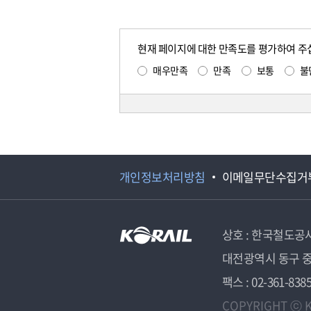
현재 페이지에 대한 만족도를 평가하여 주
매우만족
만족
보통
불
개인정보처리방침
이메일무단수집거
상호 : 한국철도공
대전광역시 동구 중
팩스 : 02-361-838
COPYRIGHT ⓒ K