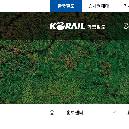
한국철도
승차권예매
기
공
홍보
문화사
홍보센터