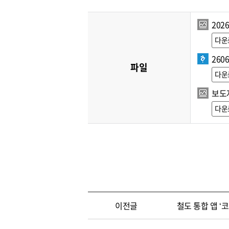
202
다운
260
파일
다운
보도자
다운
이전글
철도 통합 앱 