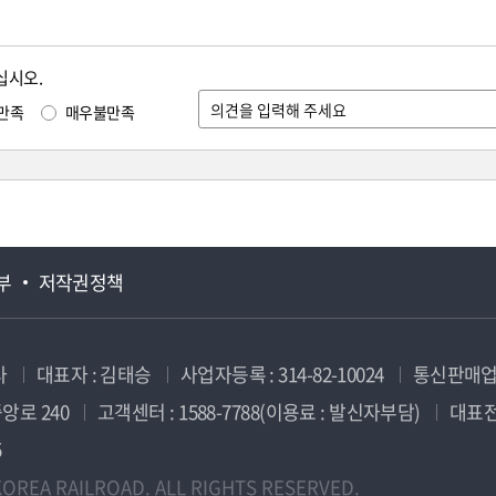
십시오.
만족
매우불만족
부
저작권정책
사
대표자 : 김태승
사업자등록 : 314-82-10024
통신판매업신
앙로 240
고객센터 : 1588-7788(이용료 : 발신자부담)
대표전화
5
OREA RAILROAD. ALL RIGHTS RESERVED.