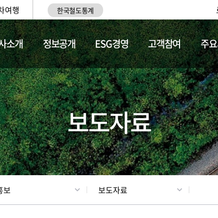
차여행
한국철도통계
사소개
정보공개
ESG경영
고객참여
주요
업
갤러리
기차소개
보도자료
홍보
보도자료