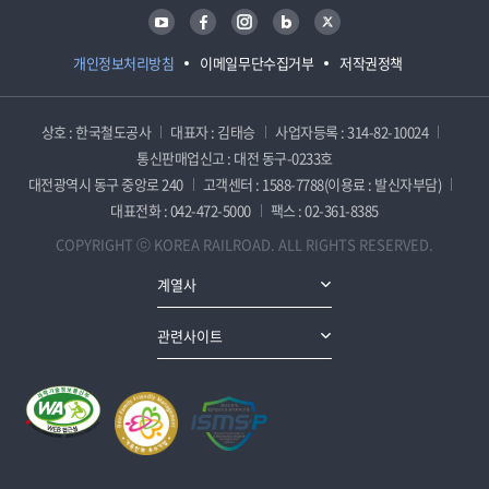
유튜브
페이스북
인스타그램
블로그
트위터
개인정보처리방침
이메일무단수집거부
저작권정책
상호 : 한국철도공사
대표자 : 김태승
사업자등록 : 314-82-10024
통신판매업신고 : 대전 동구-0233호
대전광역시 동구 중앙로 240
고객센터 : 1588-7788(이용료 : 발신자부담)
대표전화 : 042-472-5000
팩스 : 02-361-8385
COPYRIGHT ⓒ KOREA RAILROAD. ALL RIGHTS RESERVED.
계열사
관련사이트