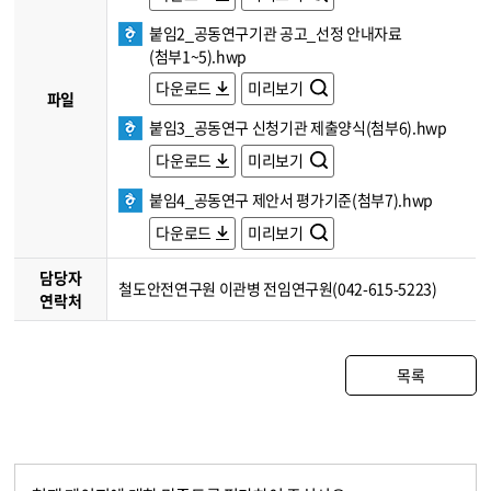
붙임2_공동연구기관 공고_선정 안내자료
(첨부1~5).hwp
다운로드
미리보기
파일
붙임3_공동연구 신청기관 제출양식(첨부6).hwp
다운로드
미리보기
붙임4_공동연구 제안서 평가기준(첨부7).hwp
다운로드
미리보기
담당자
철도안전연구원 이관병 전임연구원(042-615-5223)
연락처
목록