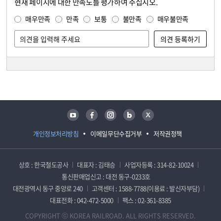
현재 페이지에 대한 만족도를 평가하여 주십시오.
콘텐츠 만족도 조사
만족도 조사
매우만족
만족
보통
불만족
매우불만족
담당자 정보
담당자 정보
유튜브
페이스북
인스타그램
블로그
트위터
개인정보처리방침
이메일무단수집거부
저작권정책
상호 : 한국철도공사
대표자 : 김태승
사업자등록 : 314-82-10024
통신판매업신고 : 대전 동구-0233호
대전광역시 동구 중앙로 240
고객센터 : 1588-7788(이용료 : 발신자부담)
대표전화 : 042-472-5000
팩스 : 02-361-8385
COPYRIGHT ⓒ KOREA RAILROAD. ALL RIGHTS RESERVED.