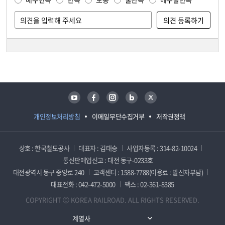
담당자 정보
담당자 정보
유튜브
페이스북
인스타그램
블로그
트위터
개인정보처리방침
이메일무단수집거부
저작권정책
상호 : 한국철도공사
대표자 : 김태승
사업자등록 : 314-82-10024
통신판매업신고 : 대전 동구-0233호
대전광역시 동구 중앙로 240
고객센터 : 1588-7788(이용료 : 발신자부담)
대표전화 : 042-472-5000
팩스 : 02-361-8385
COPYRIGHT ⓒ KOREA RAILROAD. ALL RIGHTS RESERVED.
계열사