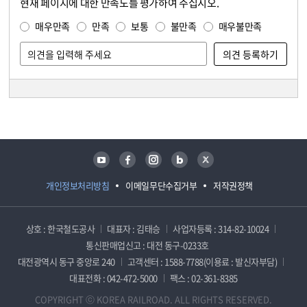
현재 페이지에 대한 만족도를 평가하여 주십시오.
콘텐츠 만족도 조사
만족도 조사
매우만족
만족
보통
불만족
매우불만족
담당자 정보
담당자 정보
유튜브
페이스북
인스타그램
블로그
트위터
개인정보처리방침
이메일무단수집거부
저작권정책
상호 : 한국철도공사
대표자 : 김태승
사업자등록 : 314-82-10024
통신판매업신고 : 대전 동구-0233호
대전광역시 동구 중앙로 240
고객센터 : 1588-7788(이용료 : 발신자부담)
대표전화 : 042-472-5000
팩스 : 02-361-8385
COPYRIGHT ⓒ KOREA RAILROAD. ALL RIGHTS RESERVED.