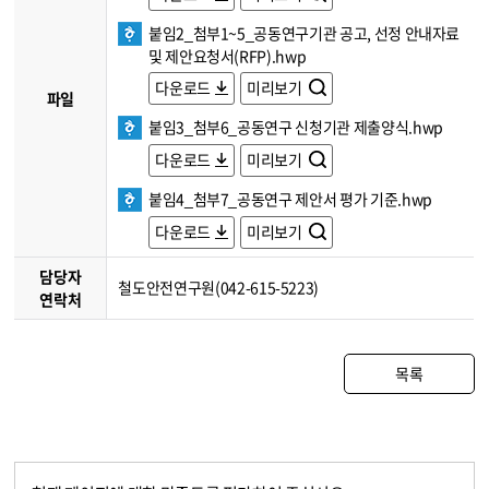
붙임2_첨부1~5_공동연구기관 공고, 선정 안내자료
및 제안요청서(RFP).hwp
다운로드
미리보기
파일
붙임3_첨부6_공동연구 신청기관 제출양식.hwp
다운로드
미리보기
붙임4_첨부7_공동연구 제안서 평가 기준.hwp
다운로드
미리보기
담당자
철도안전연구원(042-615-5223)
연락처
목록