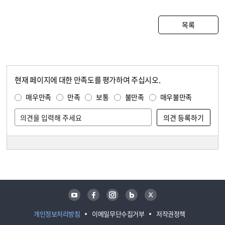
목록
현재 페이지에 대한 만족도를 평가하여 주십시오.
콘텐츠 만족도 조사
만족도 조사
매우만족
만족
보통
불만족
매우불만족
담당자 정보
담당자 정보
유튜브
페이스북
인스타그램
블로그
트위터
개인정보처리방침
이메일무단수집거부
저작권정책