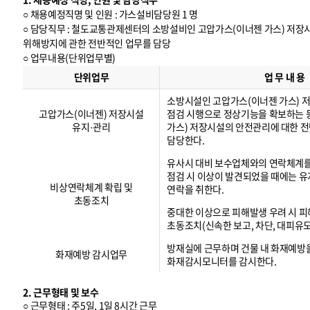
○ 채용예정직명 및 인원 : 가스설비담당원 1 명
○ 담당직무 : 철도교통관제센터의 소방설비인 고압가스(이너젠 가스) 저
위해방지에 관한 전반적인 업무를 담당
○ 업무내용(단위업무별)
업
무
단위업무
업 무 내 용
내
용
(
단
위
업
무
별
)
소방시설인 고압가스(이너젠 가스) 
고압가스(이너젠) 저장시설
점검 시행으로 정상기능을 확보하는 
유지·관리
가스) 저장시설의 안전관리에 대한 
담당한다.
유사시 대비 보수업체와의 연락체계
점검 시 이상이 발견되었을 때에는 
비상연락체계 확립 및
연락을 취한다.
초동조치
중대한 이상으로 피해발생 우려 시 피
초동조치(신속한 보고, 차단, 대피유도
방재실에 근무하며 건물 내 화재예방
화재예방 감시업무
화재감시모니터를 감시한다.
2. 근무형태 및 보수
○ 근무형태 : 주5일, 1일 8시간 근무