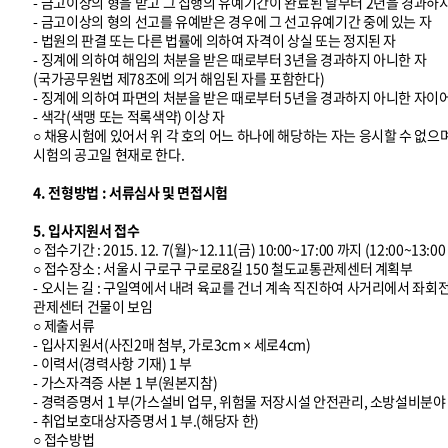
- 금고이상의 형을 받고 그 집행의 유예기간이 완료된 날부터 2년을 경과하
- 금고이상의 형의 선고를 유예받은 경우에 그 선고유예기간 중에 있는 자
- 법원의 판결 또는 다른 법률에 의하여 자격이 상실 또는 정지된 자
- 징계에 의하여 해임의 처분을 받은 때로부터 3년을 경과하지 아니한 자
(국가공무원법 제78조에 의거 해임된 자를 포함한다)
- 징계에 의하여 파면의 처분을 받은 때로부터 5년을 경과하지 아니한 자이
- 색각(색맹 또는 적록색약) 이상 자
○ 채용시험에 있어서 위 각 호의 어느 하나에 해당하는 자는 응시할 수 없으
시험의 공고일 현재로 한다.
4. 전형방법 : 서류심사 및 면접시험
5. 입사지원서 접수
○ 접수기간 : 2015. 12. 7(월)~12.11(금) 10:00~17:00 까지 (12:00~13
○ 접수장소 : 서울시 구로구 구로로8길 150 철도교통관제센터 계획부
- 오시는 길 : 구일역에서 내려 육교를 건너 계속 직진하여 사거리에서 좌
관제센터 건물이 보임
○ 제출서류
- 입사지원서(사진2매 첨부, 가로3cm × 세로4cm)
- 이력서(경력사항 기재) 1 부
- 가스자격증 사본 1 부(원본지참)
- 경력증명서 1 부(가스설비 업무, 위험물 저장시설 안전관리, 소방설비분야
- 취업보호대상자증명서 1 부.(해당자 한)
○ 접수방법