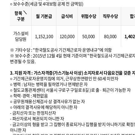
○ 보수수준(세금 및 4대보험 공제 전 금액임)
보
수
＼
수
항목
준
월 기본급
급식비
위험수당
직무수당
합
구분
가스설비
1,152,100
120,000
50,000
80,000
1,402
담당원
※ 기타수당 : "한국철도공사 기간제근로자 운영내규"에 의함
※ 보수수준 : 2015년 12월 4일 현재 기준이며 "한국철도공사 기간제근로
변경될 수 있음.
3. 지원 자격 : 가스자격증(가스기능사 이상) 소지자로서 다음요건을 갖춘 
○ 기간제근로자운영지침에 의거, 근무상한연령인 만 60세 미만자
○ 병력 : 남자는 병력을 필하였거나 면제받은 자
○ 철도교통관제센터( 서울시 구로구 구일로 8길 )로 출 · 퇴근이 가능한 자
○ 학력·경력 : 제한없음
○ 공무원채용신체검사 상 결격사유가 없는 자
○ 아래의 결격사유에 해당하지 아니한 자
- 금치산자 또는 한정치산자
- 파산자로서 복권되지 아니한 자
- 금고이상의 형을 받고 그 집행이 종료되거나 집행을 받지 아니하기로 확정된
아니한 자