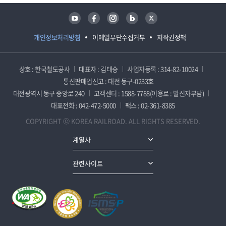
유튜브
페이스북
인스타그램
블로그
트위터
개인정보처리방침
이메일무단수집거부
저작권정책
상호 : 한국철도공사
대표자 : 김태승
사업자등록 : 314-82-10024
통신판매업신고 : 대전 동구-0233호
대전광역시 동구 중앙로 240
고객센터 : 1588-7788(이용료 : 발신자부담)
대표전화 : 042-472-5000
팩스 : 02-361-8385
COPYRIGHT ⓒ KOREA RAILROAD. ALL RIGHTS RESERVED.
계열사
관련사이트