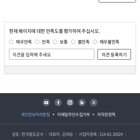
현재 페이지에 대한 만족도를 평가하여 주십시오.
콘텐츠 만족도 조사
만족도 조사
매우만족
만족
보통
불만족
매우불만족
담당자 정보
담당자 정보
유튜브
페이스북
인스타그램
블로그
트위터
개인정보처리방침
이메일무단수집거부
저작권정책
상호 : 한국철도공사
대표자 : 김태승
사업자등록 : 314-82-10024