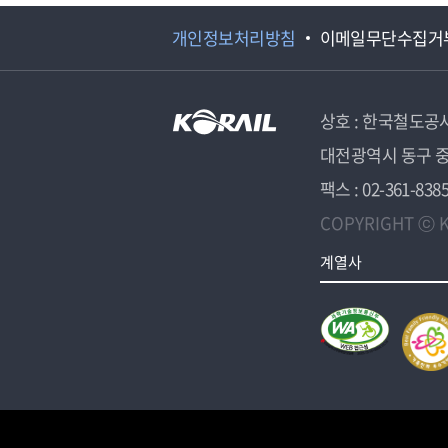
개인정보처리방침
이메일무단수집거
상호 : 한국철도공
대전광역시 동구 중
팩스 : 02-361-838
COPYRIGHT ⓒ K
계열사