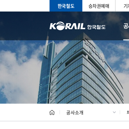
한국철도
승차권예매
기
공
CEO
일반현
공사소개