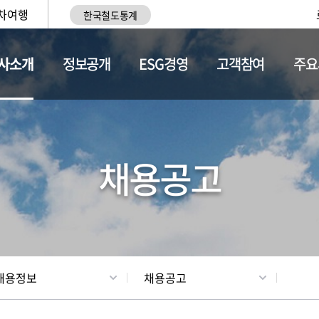
차여행
한국철도통계
사소개
정보공개
ESG경영
고객참여
주요
황
조직현황
채용정보
채용공고
채용정보
채용공고