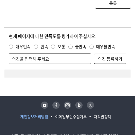
목록
현재 페이지에 대한 만족도를 평가하여 주십시오.
콘텐츠 만족도 조사
만족도 조사
매우만족
만족
보통
불만족
매우불만족
담당자 정보
담당자 정보
유튜브
페이스북
인스타그램
블로그
트위터
개인정보처리방침
이메일무단수집거부
저작권정책