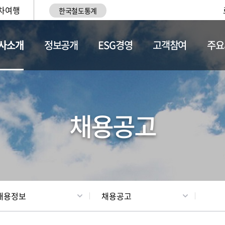
차여행
한국철도통계
사소개
정보공개
ESG경영
고객참여
주요
황
조직현황
채용정보
채용공고
채용정보
채용공고