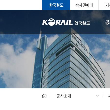
한국철도
승차권예매
기
공
CEO
일반현
공사소개