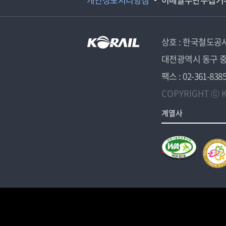
상호 : 한국철도공
대전광역시 동구 중
팩스 : 02-361-838
COPYRIGHT ⓒ K
계열사