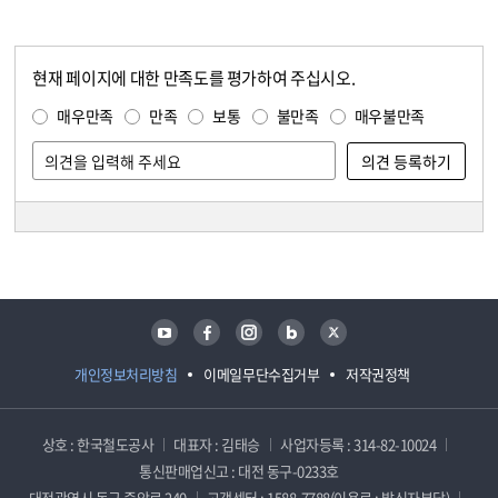
현재 페이지에 대한 만족도를 평가하여 주십시오.
콘텐츠 만족도 조사
만족도 조사
매우만족
만족
보통
불만족
매우불만족
담당자 정보
담당자 정보
유튜브
페이스북
인스타그램
블로그
트위터
개인정보처리방침
이메일무단수집거부
저작권정책
상호 : 한국철도공사
대표자 : 김태승
사업자등록 : 314-82-10024
통신판매업신고 : 대전 동구-0233호
대전광역시 동구 중앙로 240
고객센터 : 1588-7788(이용료 : 발신자부담)