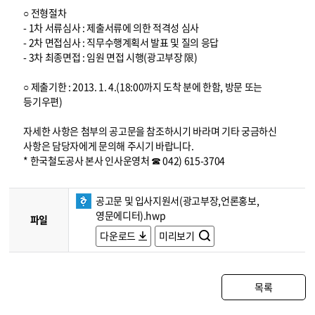
○ 전형절차
- 1차 서류심사 : 제출서류에 의한 적격성 심사
- 2차 면접심사 : 직무수행계획서 발표 및 질의 응답
- 3차 최종면접 : 임원 면접 시행(광고부장 限)
○ 제출기한 : 2013. 1. 4.(18:00까지 도착 분에 한함, 방문 또는
등기우편)
자세한 사항은 첨부의 공고문을 참조하시기 바라며 기타 궁금하신
사항은 담당자에게 문의해 주시기 바랍니다.
* 한국철도공사 본사 인사운영처 ☎ 042) 615-3704
공고문 및 입사지원서(광고부장,언론홍보,
영문에디터).hwp
파일
다운로드
미리보기
목록