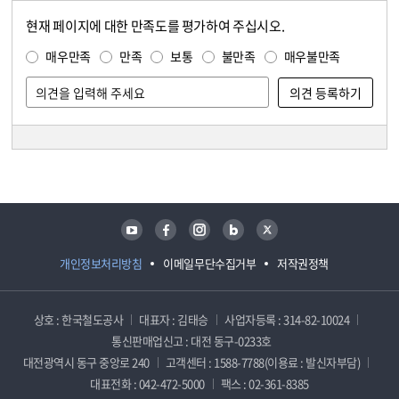
현재 페이지에 대한 만족도를 평가하여 주십시오.
콘텐츠 만족도 조사
만족도 조사
매우만족
만족
보통
불만족
매우불만족
담당자 정보
담당자 정보
유튜브
페이스북
인스타그램
블로그
트위터
개인정보처리방침
이메일무단수집거부
저작권정책
상호 : 한국철도공사
대표자 : 김태승
사업자등록 : 314-82-10024
통신판매업신고 : 대전 동구-0233호
대전광역시 동구 중앙로 240
고객센터 : 1588-7788(이용료 : 발신자부담)
대표전화 : 042-472-5000
팩스 : 02-361-8385