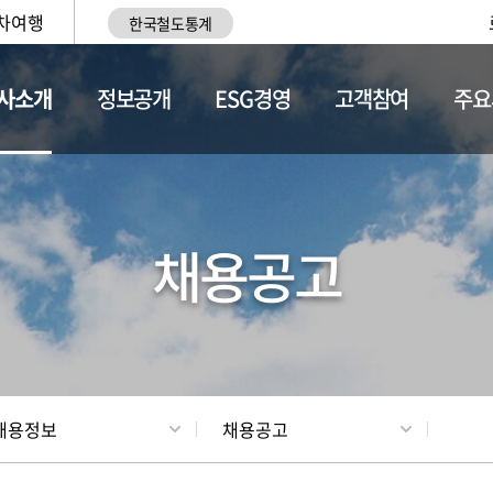
차여행
한국철도통계
사소개
정보공개
ESG경영
고객참여
주요
황
조직현황
채용정보
채용공고
채용정보
채용공고