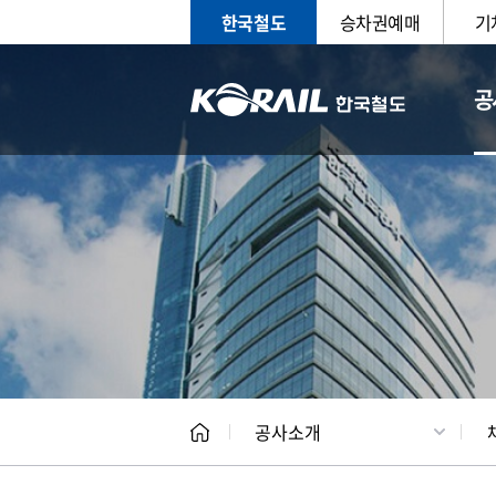
한국철도
승차권예매
기
공
CEO
일반현
공사소개