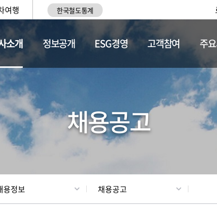
차여행
한국철도통계
사소개
정보공개
ESG경영
고객참여
주요
황
조직현황
채용정보
채용공고
채용정보
채용공고