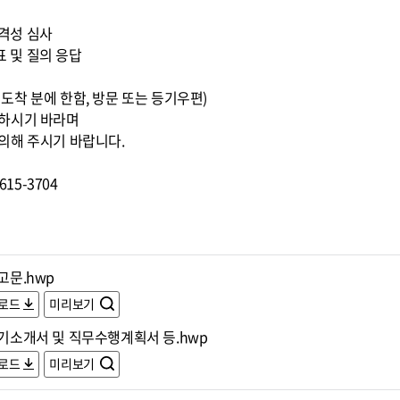
적격성 심사
표 및 질의 응답
0까지 도착 분에 한함, 방문 또는 등기우편)
조하시기 바라며
의해 주시기 바랍니다.
15-3704
공고문.hwp
로드
미리보기
자기소개서 및 직무수행계획서 등.hwp
로드
미리보기