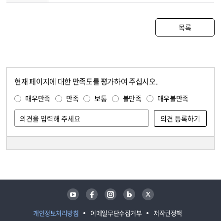
목록
현재 페이지에 대한 만족도를 평가하여 주십시오.
콘텐츠 만족도 조사
만족도 조사
매우만족
만족
보통
불만족
매우불만족
담당자 정보
담당자 정보
유튜브
페이스북
인스타그램
블로그
트위터
개인정보처리방침
이메일무단수집거부
저작권정책