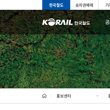
한국철도
승차권예매
기
공
홍보
문화사
홍보센터