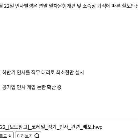
12월 22일 인사발령은 연말 열차운행개편 및 소속장 퇴직에 따른 철도
해 하반기 인사를 직무 대리로 최소한만 실시
 공기업 인사 개입 논란 확산 중
122_[보도참고]_코레일_정기_인사_관련_배포.hwp
로드
미리보기