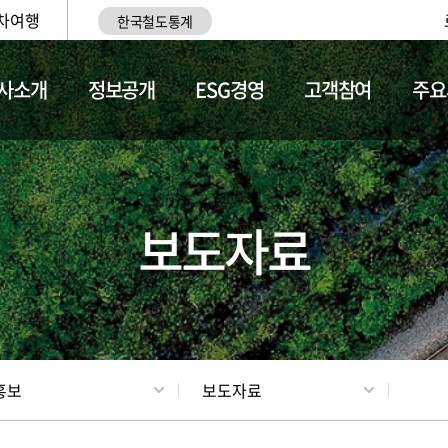
차여행
한국철도통계
사소개
정보공개
ESG경영
고객참여
주요
업
갤러리
기차소개
보도자료
홍보
보도자료