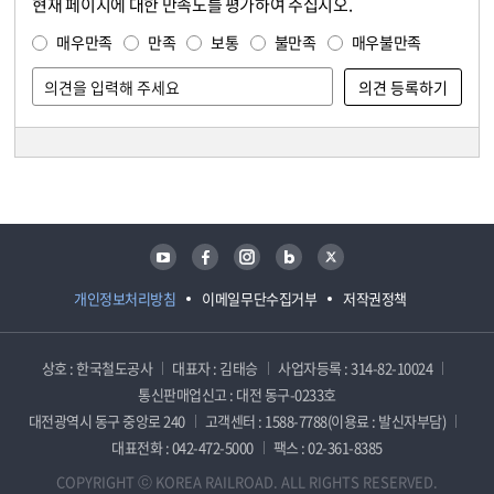
현재 페이지에 대한 만족도를 평가하여 주십시오.
콘텐츠 만족도 조사
만족도 조사
매우만족
만족
보통
불만족
매우불만족
담당자 정보
담당자 정보
유튜브
페이스북
인스타그램
블로그
트위터
개인정보처리방침
이메일무단수집거부
저작권정책
상호 : 한국철도공사
대표자 : 김태승
사업자등록 : 314-82-10024
통신판매업신고 : 대전 동구-0233호
대전광역시 동구 중앙로 240
고객센터 : 1588-7788(이용료 : 발신자부담)
대표전화 : 042-472-5000
팩스 : 02-361-8385
COPYRIGHT ⓒ KOREA RAILROAD. ALL RIGHTS RESERVED.