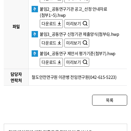
붙임2_공동연구기관 공고_선정 안내자료
(첨부1~5).hwp
다운로드
미리보기
파일
붙임3_공동연구 신청기관 제출양식(첨부6).hwp
다운로드
미리보기
붙임4_공동연구 제안서 평가기준(첨부7).hwp
다운로드
미리보기
담당자
철도안전연구원 이관병 전임연구원(042-615-5223)
연락처
목록