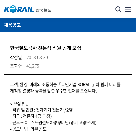
채용공고
한국철도공사 전문직 직원 공개 모집
작성일
2013-08-30
조회수
41,275
코레일소개_경영공시_채용공고 상세보기 – 내용, 파일, 담당자 연락처로 구성
고객, 환경, 미래와 소통하는「국민기업 KORAIL」와 함께 미래를
개척할 열정과 능력을 갖춘 우수한 인재를 모십니다.
○ 모집부문
- 직위 및 인원 : 전자기기 전문가 / 2명
- 직급 : 전문직 4급(과장)
- 근무소속 : 수도권철도차량정비단(경기 고양 소재)
- 공모방법 : 외부 공모