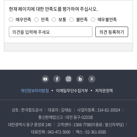
현재 페이지에 대한 만족도를 평가하여 주십시오.
콘텐츠 만족도 조사
만족도 조사
매우만족
만족
보통
불만족
매우불만족
담당자 정보
담당자 정보
유튜브
페이스북
인스타그램
블로그
트위터
개인정보처리방침
이메일무단수집거부
저작권정책
상호 : 한국철도공사
대표자 : 김태승
사업자등록 : 314-82-10024
통신판매업신고 : 대전 동구-0233호
대전광역시 동구 중앙로 240
고객센터 : 1588-7788(이용료 : 발신자부담)
대표전화 : 042-472-5000
팩스 : 02-361-8385