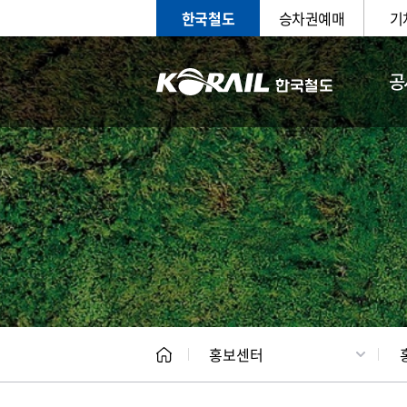
한국철도
승차권예매
기
공
홍보
문화사
홍보센터