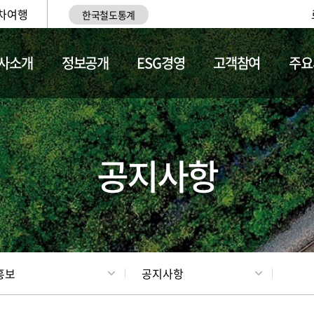
차여행
한국철도통계
사소개
정보공개
ESG경영
고객참여
주요
업
갤러리
기차소개
공지사항
홍보
공지사항