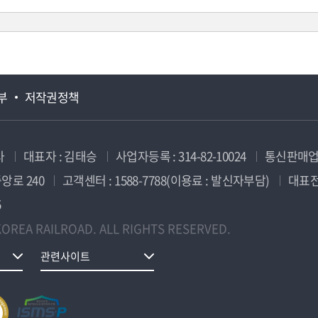
부
저작권정책
사
대표자 : 김태승
사업자등록 : 314-82-10024
통신판매업신
앙로 240
고객센터 : 1588-7788(이용료 : 발신자부담)
대표전화
5
OREA RAILROAD. ALL RIGHTS RESERVED.
관련사이트