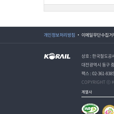
개인정보처리방침
이메일무단수집거
상호 : 한국철도공
대전광역시 동구 중
팩스 : 02-361-838
COPYRIGHT ⓒ K
계열사