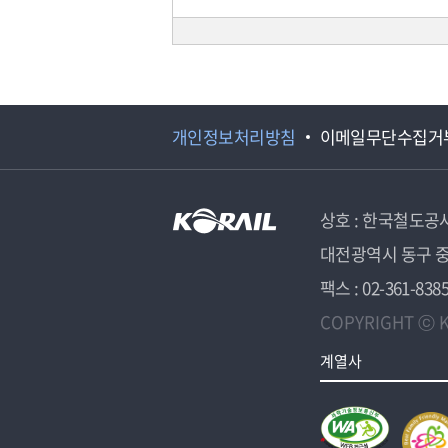
개인정보처리방침
이메일무단수집거
상호 : 한국철도공
대전광역시 동구 중
팩스 : 02-361-838
COPYRIGHT ⓒ K
계열사