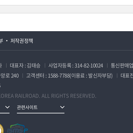
부
저작권정책
사
대표자 : 김태승
사업자등록 : 314-82-10024
통신판매업신
앙로 240
고객센터 : 1588-7788(이용료 : 발신자부담)
대표전화
5
OREA RAILROAD. ALL RIGHTS RESERVED.
관련사이트