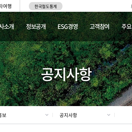
차여행
한국철도통계
사소개
정보공개
ESG경영
고객참여
주요
업
갤러리
기차소개
공지사항
홍보
공지사항