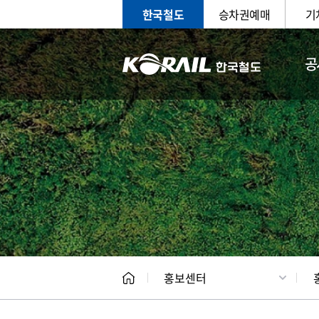
한국철도
승차권예매
기
공
홍보
문화사
홍보센터