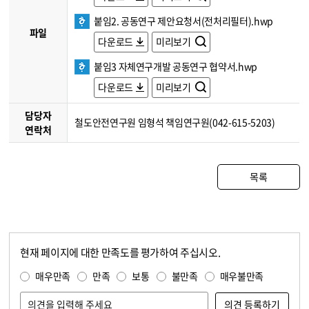
붙임2. 공동연구 제안요청서(전처리필터).hwp
파일
다운로드
미리보기
붙임3 자체연구개발 공동연구 협약서.hwp
다운로드
미리보기
담당자
철도안전연구원 임형석 책임연구원(042-615-5203)
연락처
목록
현재 페이지에 대한 만족도를 평가하여 주십시오.
콘텐츠 만족도 조사
만족도 조사
매우만족
만족
보통
불만족
매우불만족