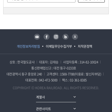
담당자 정보
담당자 정보
유튜브
페이스북
인스타그램
블로그
트위터
개인정보처리방침
이메일무단수집거부
저작권정책
상호 : 한국철도공사
대표자 : 김태승
사업자등록 : 314-82-10024
통신판매업신고 : 대전 동구-0233호
대전광역시 동구 중앙로 240
고객센터 : 1588-7788(이용료 : 발신자부담)
대표전화 : 042-472-5000
팩스 : 02-361-8385
COPYRIGHT ⓒ KOREA RAILROAD. ALL RIGHTS RESERVED.
계열사
관련사이트