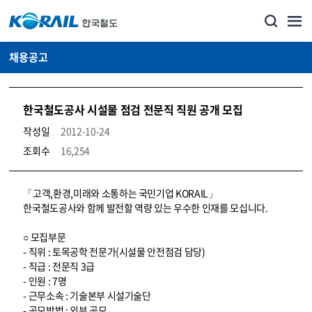
채용공고
한국철도공사 시설물 점검 전문직 직원 공개 모집
작성일
2012-10-24
조회수
16,254
코레일소개_경영공시_채용공고 상세보기 – 내용, 파일, 담당자 연락처로 구성
「고객,환경,미래와 소통하는 국민기업 KORAIL」
한국철도공사와 함께 발전할 역량 있는 우수한 인재를 모십니다.
○ 모집부문
- 직위 : 토목공학 전문가(시설물 안전점검 담당)
- 직급 : 전문직 3급
- 인원 : 7명
- 근무소속 : 기술본부 시설기술단
- 공모방법 : 외부 공모