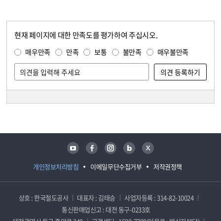
현재 페이지에 대한 만족도를 평가하여 주십시오.
콘텐츠 만족도 조사
만족도 조사
매우만족
만족
보통
불만족
매우불만족
담당자 정보
담당자 정보
유튜브
페이스북
인스타그램
블로그
트위터
개인정보처리방침
이메일무단수집거부
저작권정책
상호 : 한국철도공사
대표자 : 김태승
사업자등록 : 314-82-10024
통신판매업신고 : 대전 동구-0233호