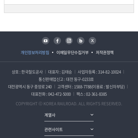
담당자 정보
담당자 정보
유튜브
페이스북
인스타그램
블로그
트위터
개인정보처리방침
이메일무단수집거부
저작권정책
상호 : 한국철도공사
대표자 : 김태승
사업자등록 : 314-82-10024
통신판매업신고 : 대전 동구-0233호
대전광역시 동구 중앙로 240
고객센터 : 1588-7788(이용료 : 발신자부담)
대표전화 : 042-472-5000
팩스 : 02-361-8385
COPYRIGHT ⓒ KOREA RAILROAD. ALL RIGHTS RESERVED.
계열사
관련사이트