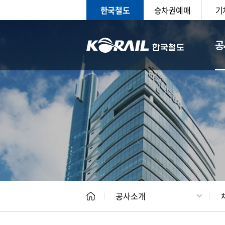
한국철도
승차권예매
기
공
CEO
일반현
공사소개