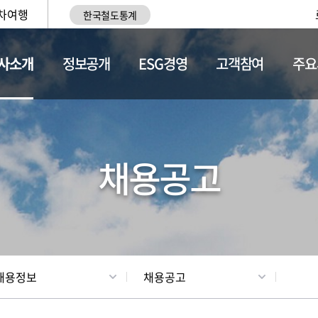
차여행
한국철도통계
사소개
정보공개
ESG경영
고객참여
주요
황
조직현황
채용정보
채용공고
채용정보
채용공고