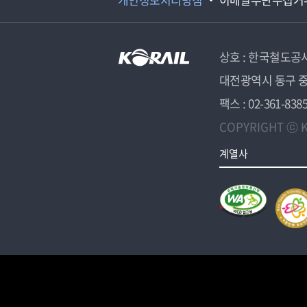
상호 : 한국철도공
대전광역시 동구 중
팩스 : 02-361-838
COPYRIGHT ⓒ K
계열사