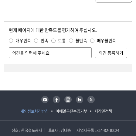
현재 페이지에 대한 만족도를 평가하여 주십시오.
콘텐츠 만족도 조사
만족도 조사
매우만족
만족
보통
불만족
매우불만족
담당자 정보
담당자 정보
유튜브
페이스북
인스타그램
블로그
트위터
개인정보처리방침
이메일무단수집거부
저작권정책
상호 : 한국철도공사
대표자 : 김태승
사업자등록 : 314-82-10024