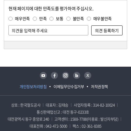
현재 페이지에 대한 만족도를 평가하여 주십시오.
콘텐츠 만족도 조사
만족도 조사
매우만족
만족
보통
불만족
매우불만족
담당자 정보
담당자 정보
유튜브
페이스북
인스타그램
블로그
트위터
개인정보처리방침
이메일무단수집거부
저작권정책
상호 : 한국철도공사
대표자 : 김태승
사업자등록 : 314-82-10024
통신판매업신고 : 대전 동구-0233호
대전광역시 동구 중앙로 240
고객센터 : 1588-7788(이용료 : 발신자부담)
대표전화 : 042-472-5000
팩스 : 02-361-8385