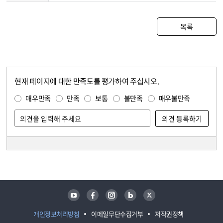
목록
현재 페이지에 대한 만족도를 평가하여 주십시오.
콘텐츠 만족도 조사
만족도 조사
매우만족
만족
보통
불만족
매우불만족
담당자 정보
담당자 정보
유튜브
페이스북
인스타그램
블로그
트위터
개인정보처리방침
이메일무단수집거부
저작권정책