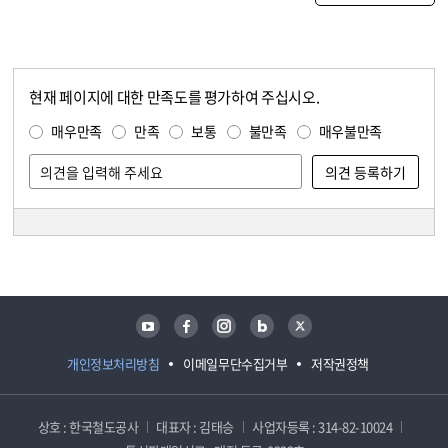
현재 페이지에 대한 만족도를 평가하여 주십시오.
콘텐츠 만족도 조사
만족도 조사
매우만족
만족
보통
불만족
매우불만족
담당자 정보
담당자 정보
유튜브
페이스북
인스타그램
블로그
트위터
개인정보처리방침
이메일무단수집거부
저작권정책
상호 : 한국철도공사
대표자 : 김태승
사업자등록 : 314-82-10024