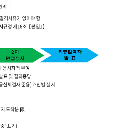
관리
 결격사유가 없어야 함
인사규정 제16조【붙임1】
계 응시자격 부여
발표 및 질의응답
용신체검사 준용) 개인별 실시
00까지 도착분 限
중” 표기)