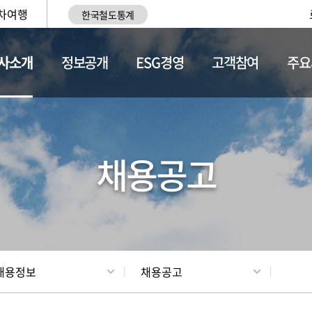
차여행
한국철도통계
사소개
정보공개
ESG경영
고객참여
주요
황
조직현황
채용정보
채용공고
채용정보
채용공고