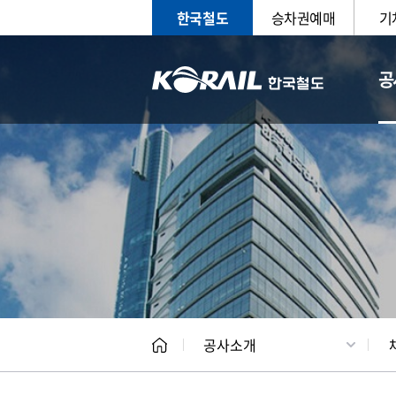
한국철도
승차권예매
기
공
CEO
일반현
공사소개