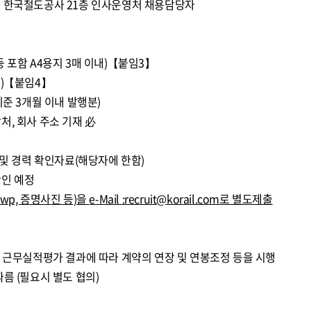
 240 한국철도공사 21층 인사운영처 채용담당자
 포함 A4용지 3매 이내)【붙임3】
내)【붙임4】
기준 3개월 이내 발행분)
처, 회사 주소 기재 必
 및 경력 확인자료(해당자에 한함)
확인 예정
Hwp,
증명사진 등
)
을
e-Mail :
recruit@korail.com
로 별도제출
년 근무실적평가 결과에 따라 계약의 연장 및 연봉조정 등을 시행
름 (필요시 별도 협의)