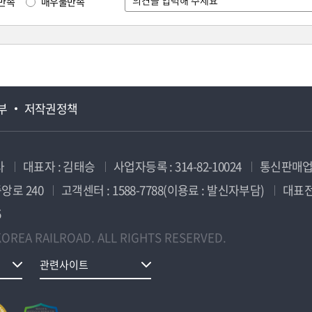
만족
매우불만족
부
저작권정책
사
대표자 : 김태승
사업자등록 : 314-82-10024
통신판매업신
앙로 240
고객센터 : 1588-7788(이용료 : 발신자부담)
대표전화
5
OREA RAILROAD. ALL RIGHTS RESERVED.
관련사이트