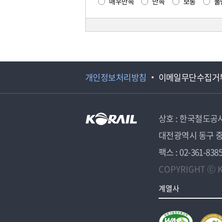
매우만족
만족
보통
불
개인정보처리방침
이메일무단수집거
상호 : 한국철도공
대전광역시 동구 중
팩스 : 02-361-838
COPYRIGHT ⓒ K
계열사