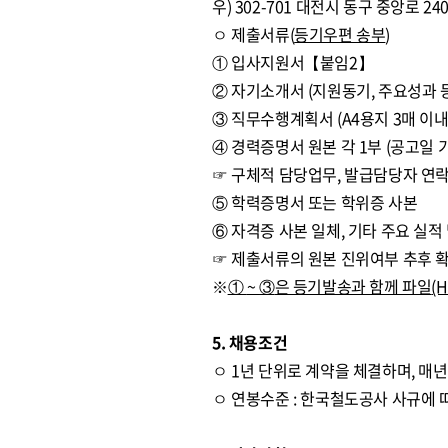
우) 302-701 대전시 동구 중앙로
ㅇ 제출서류(
등기우편 송부
)
① 입사지원서【붙임2】
② 자기소개서 (지원동기, 주요성과 등
③ 직무수행계획서 (A4용지 3매 이
④ 경력증명서 원본 각 1부 (공고일 
☞ 구체적 담당업무, 발급담당자 연락
⑤ 학력증명서 또는 학위증 사본
⑥ 자격증 사본 일체, 기타 주요 실적
☞ 제출서류의 원본 진위여부 추후 
※
①
~
③
은 등기발송과 함께 파일
(
5. 채용조건
ㅇ 1년 단위로 계약을 체결하며, 매
ㅇ 연봉수준 : 한국철도공사 사규에 따