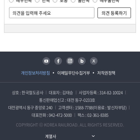
매우만족
만족
보통
불만족
매우불만족
담당자 정보
담당자 정보
유튜브
페이스북
인스타그램
블로그
트위터
개인정보처리방침
이메일무단수집거부
저작권정책
상호 : 한국철도공사
대표자 : 김태승
사업자등록 : 314-82-10024
통신판매업신고 : 대전 동구-0233호
대전광역시 동구 중앙로 240
고객센터 : 1588-7788(이용료 : 발신자부담)
대표전화 : 042-472-5000
팩스 : 02-361-8385
COPYRIGHT ⓒ KOREA RAILROAD. ALL RIGHTS RESERVED.
계열사