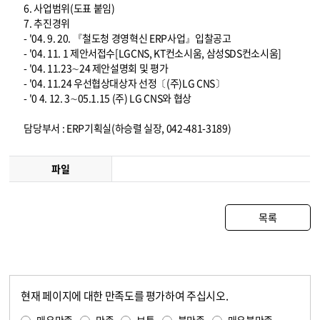
6. 사업범위(도표 붙임)
7. 추진경위
- '04. 9. 20. 『철도청 경영혁신 ERP사업』입찰공고
- '04. 11. 1 제안서접수[LGCNS, KT컨소시움, 삼성SDS컨소시움]
- '04. 11.23∼24 제안설명회 및 평가
- '04. 11.24 우선협상대상자 선정〔(주)LG CNS〕
- '0 4. 12. 3∼05.1.15 (주) LG CNS와 협상
담당부서 : ERP기획실(하승렬 실장, 042-481-3189)
파일
목록
현재 페이지에 대한 만족도를 평가하여 주십시오.
콘텐츠 만족도 조사
만족도 조사