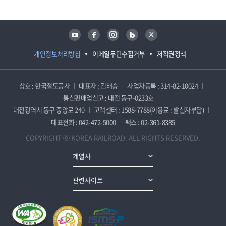
유튜브
페이스북
인스타그램
블로그
트위터
개인정보처리방침
이메일무단수집거부
저작권정책
상호 : 한국철도공사
대표자 : 김태승
사업자등록 : 314-82-10024
통신판매업신고 : 대전 동구-0233호
대전광역시 동구 중앙로 240
고객센터 : 1588-7788(이용료 : 발신자부담)
대표전화 : 042-472-5000
팩스 : 02-361-8385
COPYRIGHT ⓒ KOREA RAILROAD. ALL RIGHTS RESERVED.
계열사
관련사이트