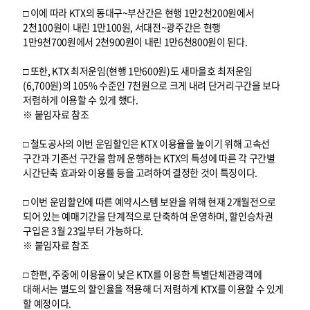
□ 이에 따라 KTX의 동대구~부산간은 현행 1만2천200원에서
2천100원이 내린 1만100원, 서대전~광주간은 현행
1만9천700원에서 2천900원이 내린 1만6천800원이 된다.
□ 또한, KTX 최저운임(현행 1만600원)도 새마을호 최저운임
(6,700원)의 105% 수준인 7천원으로 크게 내려 단거리구간을 보다
저렴하게 이용할 수 있게 했다.
※ 붙임자료 참조
□ 철도공사의 이번 운임할인은 KTX 이용율을 높이기 위해 고속선
구간과 기존선 구간을 함께 운행하는 KTX의 특성에 따른 각 구간별
시간단축 효과와 이용률 등을 고려하여 결정한 것이 특징이다.
□ 이번 운임할인에 따른 예약시스템 보완을 위해 현재 2개월전으로
되어 있는 예매기간을 단계적으로 단축하여 운영하며, 할인승차권
구입은 3월 23일부터 가능하다.
※ 붙임자료 참조
□ 한편, 주중에 이용율이 낮은 KTX를 이용한 특별단체관광객에
대해서는 별도의 할인율을 적용해 더 저렴하게 KTX를 이용할 수 있게
할 예정이다.