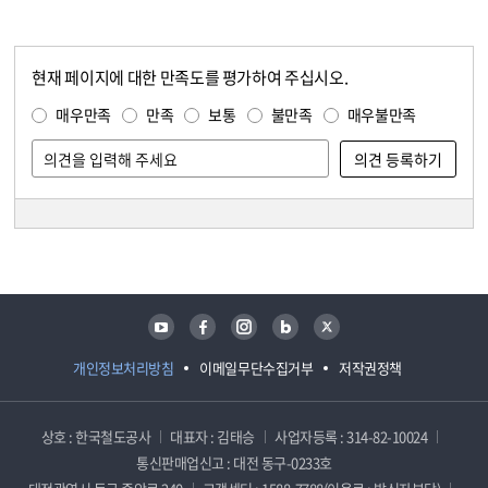
현재 페이지에 대한 만족도를 평가하여 주십시오.
콘텐츠 만족도 조사
만족도 조사
매우만족
만족
보통
불만족
매우불만족
담당자 정보
담당자 정보
유튜브
페이스북
인스타그램
블로그
트위터
개인정보처리방침
이메일무단수집거부
저작권정책
상호 : 한국철도공사
대표자 : 김태승
사업자등록 : 314-82-10024
통신판매업신고 : 대전 동구-0233호