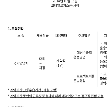
2014년 10월 15일
코레일로지스㈜ 사장
1. 모집현황
소 속
채용직급
채용형태
주요업무
지
ㆍ 
운송
ㆍ해상수출입
경력
운송영업
ㆍ 
대리
계약직
능통
국제영업처
∼
(1년)
(영어
과장
ㆍ프
ㆍ프로젝트화물
화물
운송영업
경력
*
계약기간
1
년
(
수습기간
3
개월 포함
)
*
계약기간 동안의 근무평정 결과에 따라 계약연장 또는 정규직 전환 가능