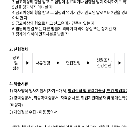
3.금고이상의 형을 받고 그 집행이 종료되거나 집행을 받지 아니하기로 확
5년을 경과하지 아니한 자
4.금고이상의 형을 받고 그 집행의 유예기간이 완료된 날로부터 2년을 
아니한 자
5.금고이상의 형으로서 그 선고유예기간중에 있는 자
6.법원의 판결 또는 다른 법률에 의하여 자격이 상실 또는 정지된 자
7.징계에 의하여 면직처분을 받은 자
3. 전형절차
공고
신원조사,
및
▶
서류전형
▶
면접전형
▶
▶
건강검진
접수
4. 제출서류
1) 자사양식 입사지원서(자기소개서,
영업실적 및 경력기술서
,
연간 영업활
2) 경력증명서, 최종학력증명서, 자격증 사본, 취업지원대상자 및 장애인확
(해당자)
3) 개인정보 수집 · 이용 동의서