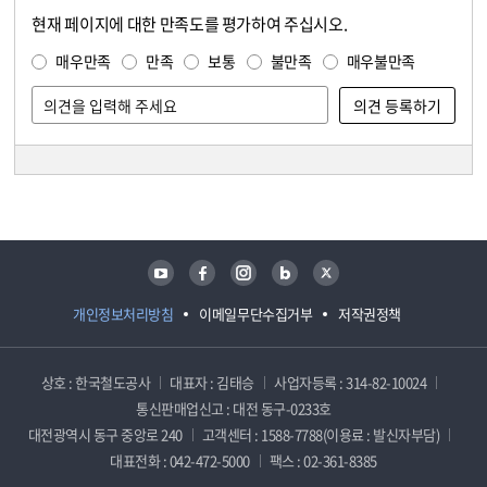
현재 페이지에 대한 만족도를 평가하여 주십시오.
콘텐츠 만족도 조사
만족도 조사
매우만족
만족
보통
불만족
매우불만족
담당자 정보
담당자 정보
유튜브
페이스북
인스타그램
블로그
트위터
개인정보처리방침
이메일무단수집거부
저작권정책
상호 : 한국철도공사
대표자 : 김태승
사업자등록 : 314-82-10024
통신판매업신고 : 대전 동구-0233호
대전광역시 동구 중앙로 240
고객센터 : 1588-7788(이용료 : 발신자부담)
대표전화 : 042-472-5000
팩스 : 02-361-8385