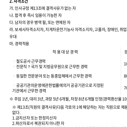
2. 자격조건
가. 인사규정 제13조에 결격사유가 없는 자
나. 합격 후 즉시 임용이 가능한 자
다. 남자의 경우 병역 필, 또는 면제된 자
라. 보세사자격소지자, 지게차운전기능사 자격소지자, 고졸자, 장애인, 
우대
마. 경력적용
적 용 대 상 경 력
ㆍ철도공사 근무경력
1
ㆍ전문직？국가 및 지방공무원으로 근무한 경력
ㆍ동일한 전문분야 또는 동종업체에서 근무한 경력
8
ㆍ공공기관의운영에관한법률에의거 공공기관으로 지정된
7
기관에서 근무한 경력
※ 주임 1년, 대리 3년, 과장 5년 6개월, 차장 8년 6개월 인정(경력환산율 10
※ 제13조(직원의 결격사유)다음 각호의 1에 해당하는 자는 직원으로 채
없다.
1.금치산자 또는 한정치산자
2.파산자로서 복권되지 아니한 자