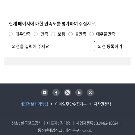
현재 페이지에 대한 만족도를 평가하여 주십시오.
콘텐츠 만족도 조사
만족도 조사
매우만족
만족
보통
불만족
매우불만족
담당자 정보
담당자 정보
유튜브
페이스북
인스타그램
블로그
트위터
개인정보처리방침
이메일무단수집거부
저작권정책
상호 : 한국철도공사
대표자 : 김태승
사업자등록 : 314-82-10024
통신판매업신고 : 대전 동구-0233호