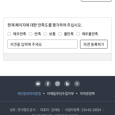
현재 페이지에 대한 만족도를 평가하여 주십시오.
콘텐츠 만족도 조사
만족도 조사
매우만족
만족
보통
불만족
매우불만족
담당자 정보
담당자 정보
유튜브
페이스북
인스타그램
블로그
트위터
개인정보처리방침
이메일무단수집거부
저작권정책
상호 : 한국철도공사
대표자 : 김태승
사업자등록 : 314-82-10024