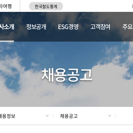
차여행
한국철도통계
사소개
정보공개
ESG경영
고객참여
주요
황
조직현황
채용정보
채용공고
채용정보
채용공고