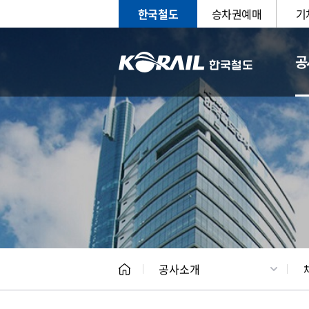
한국철도
승차권예매
기
공
CEO
일반현
공사소개