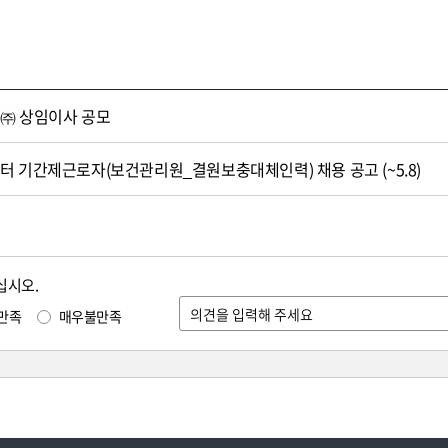
㈜ 상임이사 공모
 기간제근로자(보건관리원_결원보충대체인력) 채용 공고 (~5.8)
십시오.
만족
매우불만족