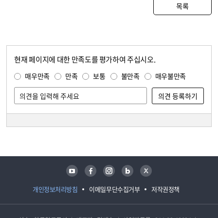
목록
현재 페이지에 대한 만족도를 평가하여 주십시오.
콘텐츠 만족도 조사
만족도 조사
매우만족
만족
보통
불만족
매우불만족
담당자 정보
담당자 정보
유튜브
페이스북
인스타그램
블로그
트위터
개인정보처리방침
이메일무단수집거부
저작권정책