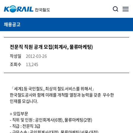
채용공고
전문직 직원 공개 모집(회계사, 물류마케팅)
작성일
2012-03-26
조회수
13,245
코레일소개_경영공시_채용공고 상세보기 – 내용, 파일, 담당자 연락처로 구성
「세계1등 국민철도, 최상의 철도서비스를 위해서」
한국철도공사와 함께 미래를 개척할 열정과 능력을 갖춘 우수한
인재를 모십니다.
○ 모집부문
- 직위 및 인원 : 공인회계사(6명), 물류마케팅(2명)
- 직급 : 전문직 3급
- 근무소속 : 공인회계사(대전), 물류마케팅(서울⋅대전)