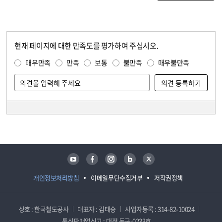
현재 페이지에 대한 만족도를 평가하여 주십시오.
콘텐츠 만족도 조사
만족도 조사
매우만족
만족
보통
불만족
매우불만족
담당자 정보
담당자 정보
유튜브
페이스북
인스타그램
블로그
트위터
개인정보처리방침
이메일무단수집거부
저작권정책
상호 : 한국철도공사
대표자 : 김태승
사업자등록 : 314-82-10024
통신판매업신고 : 대전 동구-0233호