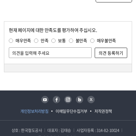
현재 페이지에 대한 만족도를 평가하여 주십시오.
콘텐츠 만족도 조사
만족도 조사
매우만족
만족
보통
불만족
매우불만족
담당자 정보
담당자 정보
유튜브
페이스북
인스타그램
블로그
트위터
개인정보처리방침
이메일무단수집거부
저작권정책
상호 : 한국철도공사
대표자 : 김태승
사업자등록 : 314-82-10024