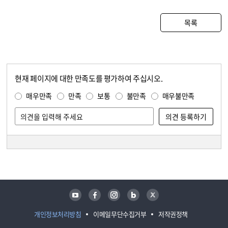
목록
현재 페이지에 대한 만족도를 평가하여 주십시오.
콘텐츠 만족도 조사
만족도 조사
매우만족
만족
보통
불만족
매우불만족
담당자 정보
담당자 정보
유튜브
페이스북
인스타그램
블로그
트위터
개인정보처리방침
이메일무단수집거부
저작권정책