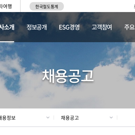
차여행
한국철도통계
사소개
정보공개
ESG경영
고객참여
주요
황
조직현황
채용정보
채용공고
채용정보
채용공고