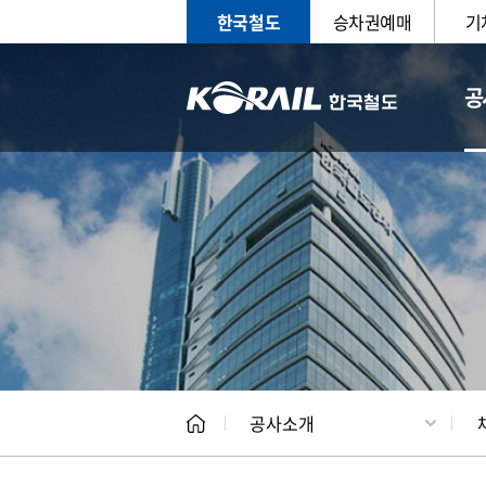
한국철도
승차권예매
기
공
CEO
일반현
공사소개