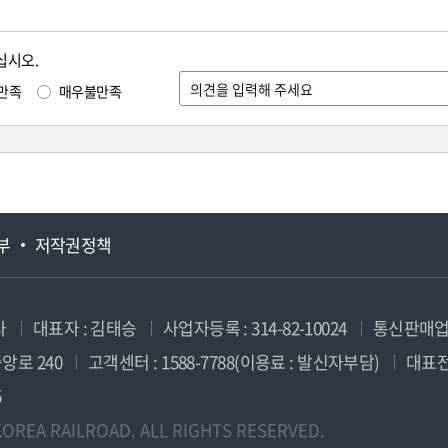
십시오.
만족
매우불만족
부
저작권정책
사
대표자 : 김태승
사업자등록 : 314-82-10024
통신판매업신
앙로 240
고객센터 : 1588-7788(이용료 : 발신자부담)
대표전화
5
OREA RAILROAD. ALL RIGHTS RESERVED.